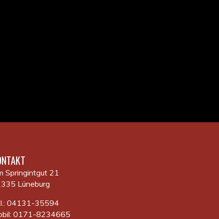
ONTAKT
 Springintgut 21
335 Lüneburg
l.: 04131-35594
bil: 0171-8234665